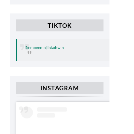
TIKTOK
@emceemajliskahwin
INSTAGRAM