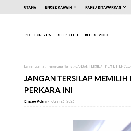
UTAMA
EMCEE KAHWIN
PAKEJ DITAWARKAN
KOLEKSI REVIEW
KOLEKSI FOTO
KOLEKSI VIDEO
Laman utama
Pengacara Majlis
JANGAN TERSILAP MEMILIH EMCEE - 
JANGAN TERSILAP MEMILIH E
PERKARA INI
Emcee Adam
Julai 23, 2023