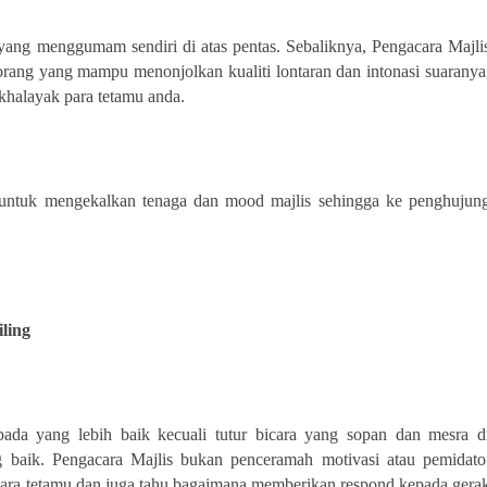
ang menggumam sendiri di atas pentas. Sebaliknya, Pengacara Majli
rang yang mampu menonjolkan kualiti lontaran dan intonasi suaranya
khalayak para tetamu anda.
t untuk mengekalkan tenaga dan mood majlis sehingga ke penghujun
ling
pada yang lebih baik kecuali tutur bicara yang sopan dan mesra d
g baik. Pengacara Majlis bukan penceramah motivasi atau pemidato
para tetamu dan juga tahu bagaimana memberikan respond kepada gera