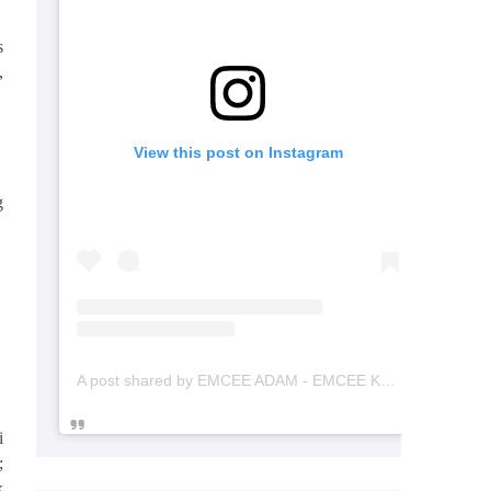
s
,
View this post on Instagram
g
A post shared by EMCEE ADAM - EMCEE KAHWIN (@emceekahwinmalaysia)
i
;
k