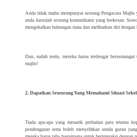
Anda tidak mahu mempunyai seorang Pengacara Majlis y
anda haruslah seorang komunikator yang berkesan. Seseo
mengekalkan hubungan mata dan melibatkan diri dengan 
Dan, sudah tentu, mereka harus terdengar bersemanga
majlis!
2. Dapatkan Seseorang Yang Memahami Situasi Sekeli
Tiada apa-apa yang menarik perhatian para tetamu ke
pendengaran serta boleh menyelitkan senda gurau yan
mereka harus tahu bagaimana untuk berinteraksi dengan 