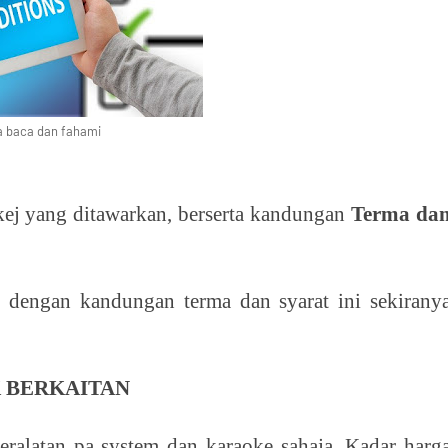
la baca dan fahami
kej yang ditawarkan, berserta kandungan
Terma da
U
dengan kandungan terma dan syarat ini sekirany
K BERKAITAN
ralatan pa system dan karaoke sahaja. Kadar harg