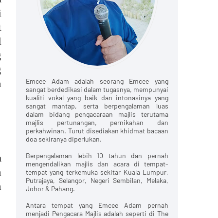
i
t
l
g
g
Emcee Adam adalah seorang Emcee yang
n
sangat berdedikasi dalam tugasnya, mempunyai
kualiti vokal yang baik dan intonasinya yang
sangat mantap, serta berpengalaman luas
dalam bidang pengacaraan majlis terutama
majlis pertunangan, pernikahan dan
perkahwinan. Turut disediakan khidmat bacaan
doa sekiranya diperlukan.
Berpengalaman lebih 10 tahun dan pernah
m
mengendalikan majlis dan acara di tempat-
n
tempat yang terkemuka sekitar Kuala Lumpur,
Putrajaya, Selangor, Negeri Sembilan, Melaka,
n
Johor & Pahang.
Antara tempat yang Emcee Adam pernah
menjadi Pengacara Majlis adalah seperti di The