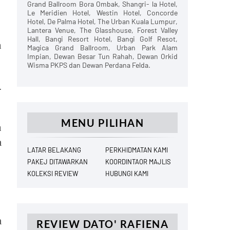
Grand Ballroom Bora Ombak, Shangri- la Hotel,
Le Meridien Hotel, Westin Hotel, Concorde
Hotel, De Palma Hotel, The Urban Kuala Lumpur,
Lantera Venue, The Glasshouse, Forest Valley
Hall, Bangi Resort Hotel, Bangi Golf Resot,
n
Magica Grand Ballroom, Urban Park Alam
Impian, Dewan Besar Tun Rahah, Dewan Orkid
Wisma PKPS dan Dewan Perdana Felda.
.
MENU PILIHAN
n
a
LATAR BELAKANG
PERKHIDMATAN KAMI
PAKEJ DITAWARKAN
KOORDINTAOR MAJLIS
KOLEKSI REVIEW
HUBUNGI KAMI
a
REVIEW DATO' RAFIENA