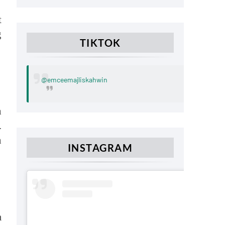
t
g
TIKTOK
@emceemajliskahwin
h
.
n
INSTAGRAM
a