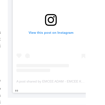
s
View this post on Instagram
t
i
/
A post shared by EMCEE ADAM - EMCEE KAHWIN (@emceekahwinmalaysia)
b
h
i