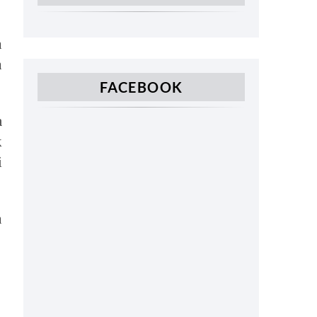
h
h
FACEBOOK
a
k
i
n