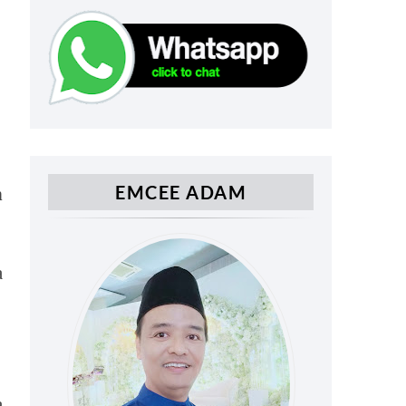
EMCEE ADAM
n
a
a