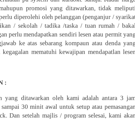
mahupun promosi yang ditawarkan, tidak meliput
perlu diperolehi oleh pelanggan (penganjur / syarika
kan / sekolah / tadika /taska / tuan rumah / baka
gan perlu mendapatkan sendiri lesen atau permit yan
gjawab ke atas sebarang kompaun atau denda yan
a kegagalan mematuhi kewajipan mendapatlan lese
 :
n yang ditawarkan oleh kami adalah antara 3 ja
 sampai 30 minit awal untuk setup atau pemasanga
ck. Dan setelah majlis / program selesai, kami aka