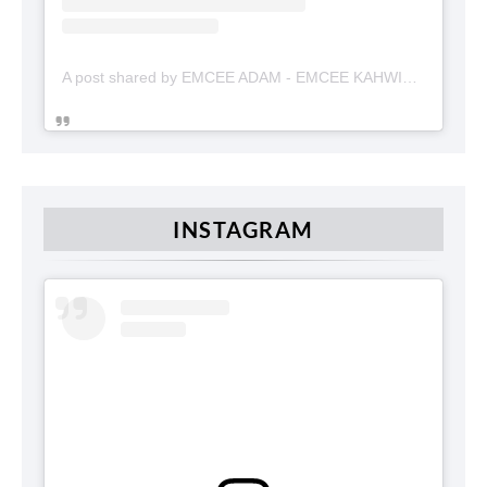
A post shared by EMCEE ADAM - EMCEE KAHWIN (@emceekahwinmalaysia)
INSTAGRAM