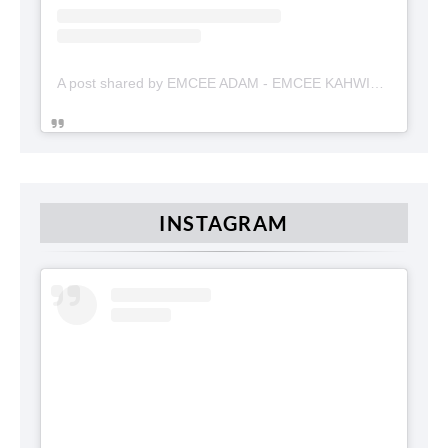
A post shared by EMCEE ADAM - EMCEE KAHWIN (@emceekahwinmalaysia)
INSTAGRAM