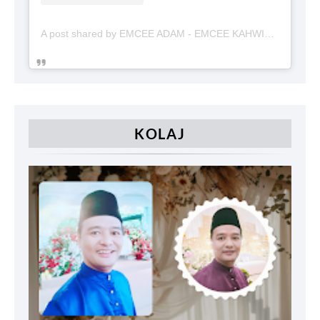
A post shared by EMCEE ADAM - EMCEE KAHWIN (@emceekahwinmalaysia)
KOLAJ
Penafian
Terma & Syarat
Hubungi Kami
Designed with
by
Way2Themes
| Distributed by
Blogger