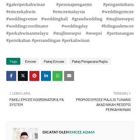
#galeriperkahwinan #pesonapengantin #pengantinbaru
#emceekahwin #emceemalaysia #weddingemcee
#weddingvenue #weddinghall #grandwedding #majlisresepsi
#weddingcoordinator #weddingday #bilingualemcee
#perkahwinanmelayu #majlisresepsi #resepsi #pertunangan
#pernikahan #persandingan #perkahwinan
Tags
Emcee
Pakej Emcee
Pakej Pengacara Majlis
LEBIH LAMA
TERBARU
PAKEJ EMCEE KOORDINATOR & PA
PROMOSI EMCEE MAJLIS TUNANG
SYSTEM
AKAD NIKAH RESEPSI
PERKAHWINAN
DICATAT OLEH
EMCEE ADAM