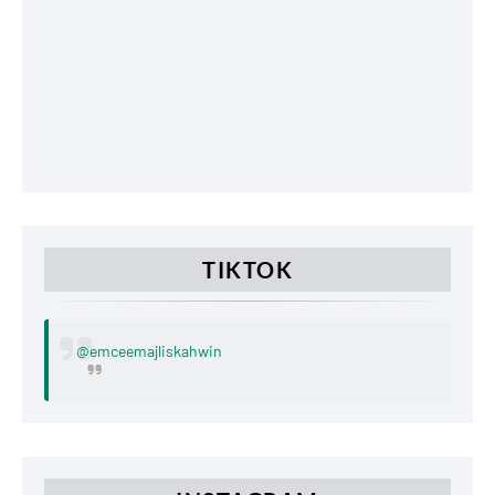
TIKTOK
@emceemajliskahwin