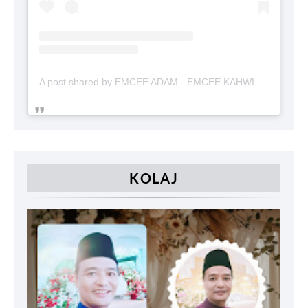
A post shared by EMCEE ADAM - EMCEE KAHWIN (@emceekahwinmalaysia)
KOLAJ