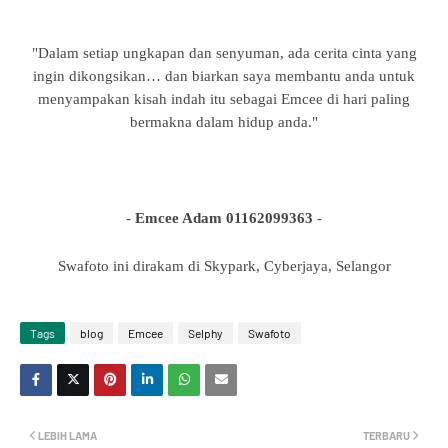
"Dalam setiap ungkapan dan senyuman, ada cerita cinta yang
ingin dikongsikan… dan biarkan saya membantu anda untuk
menyampakan kisah indah itu sebagai Emcee di hari paling
bermakna dalam hidup anda."
-
Emcee Adam
01162099363
-
Swafoto ini dirakam di Skypark, Cyberjaya, Selangor
Tags
blog
Emcee
Selphy
Swafoto
LEBIH LAMA
TERBARU