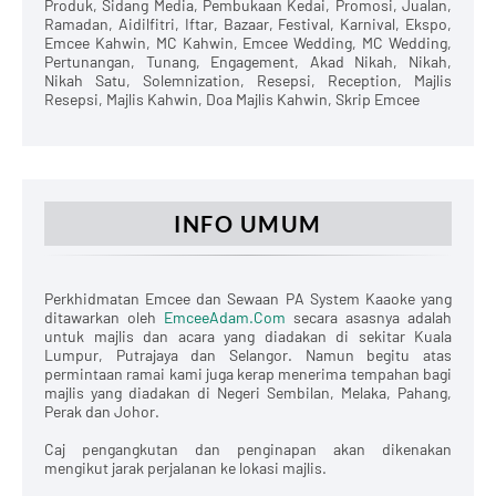
Produk, Sidang Media, Pembukaan Kedai, Promosi, Jualan,
Ramadan, Aidilfitri, Iftar, Bazaar, Festival, Karnival, Ekspo,
Emcee Kahwin, MC Kahwin, Emcee Wedding, MC Wedding,
Pertunangan, Tunang, Engagement, Akad Nikah, Nikah,
Nikah Satu, Solemnization, Resepsi, Reception, Majlis
Resepsi, Majlis Kahwin, Doa Majlis Kahwin, Skrip Emcee
INFO UMUM
Perkhidmatan Emcee dan Sewaan PA System Kaaoke yang
ditawarkan oleh
EmceeAdam.Com
secara asasnya adalah
untuk majlis dan acara yang diadakan di sekitar Kuala
Lumpur, Putrajaya dan Selangor. Namun begitu atas
permintaan ramai kami juga kerap menerima tempahan bagi
majlis yang diadakan di Negeri Sembilan, Melaka, Pahang,
Perak dan Johor.
Caj pengangkutan dan penginapan akan dikenakan
mengikut jarak perjalanan ke lokasi majlis.