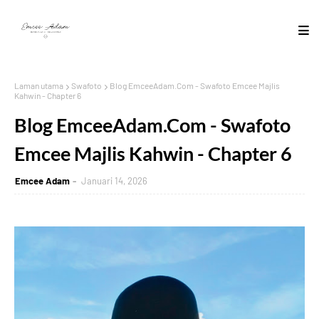
Laman utama
Swafoto
Blog EmceeAdam.Com - Swafoto Emcee Majlis
Kahwin - Chapter 6
Blog EmceeAdam.Com - Swafoto
Emcee Majlis Kahwin - Chapter 6
Emcee Adam
Januari 14, 2026