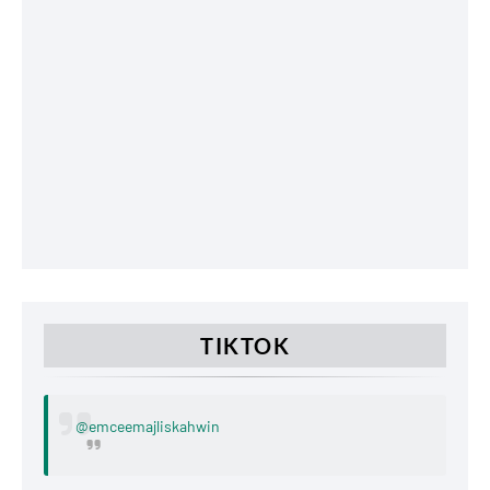
TIKTOK
@emceemajliskahwin