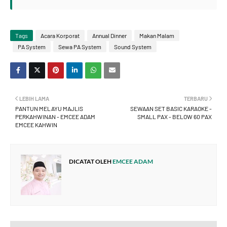
Tags
Acara Korporat
Annual Dinner
Makan Malam
PA System
Sewa PA System
Sound System
LEBIH LAMA
TERBARU
PANTUN MELAYU MAJLIS
SEWAAN SET BASIC KARAOKE -
PERKAHWINAN - EMCEE ADAM
SMALL PAX - BELOW 60 PAX
EMCEE KAHWIN
DICATAT OLEH
EMCEE ADAM