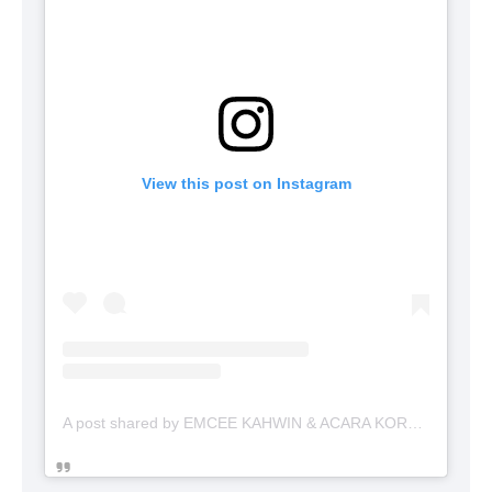
View this post on Instagram
A post shared by EMCEE KAHWIN & ACARA KORPORAT (@emceekahwin)
Penafian
Terma & Syarat
Hubungi Kami
Designed with
by
Way2Themes
| Distributed by
Blogger