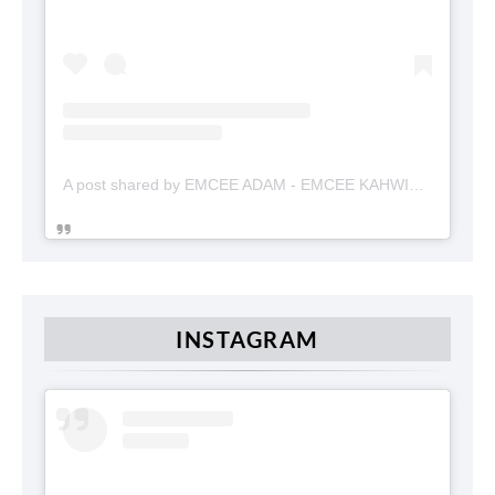
A post shared by EMCEE ADAM - EMCEE KAHWIN (@emceekahwinmalaysia)
INSTAGRAM