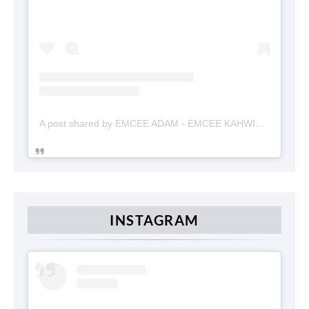
A post shared by EMCEE ADAM - EMCEE KAHWIN (@emceekahwinmalaysia)
INSTAGRAM