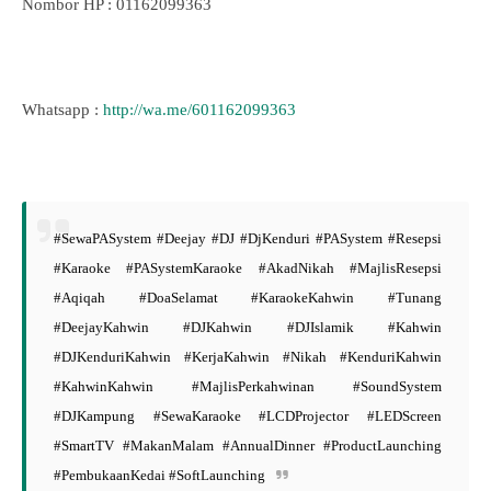
Nombor HP : 01162099363
Whatsapp :
http://wa.me/601162099363
#SewaPASystem #Deejay #DJ #DjKenduri #PASystem #Resepsi
#Karaoke #PASystemKaraoke #AkadNikah #MajlisResepsi
#Aqiqah #DoaSelamat #KaraokeKahwin #Tunang
#DeejayKahwin #DJKahwin #DJIslamik #Kahwin
#DJKenduriKahwin #KerjaKahwin #Nikah #KenduriKahwin
#KahwinKahwin #MajlisPerkahwinan #SoundSystem
#DJKampung #SewaKaraoke #LCDProjector #LEDScreen
#SmartTV #MakanMalam #AnnualDinner #ProductLaunching
#PembukaanKedai #SoftLaunching