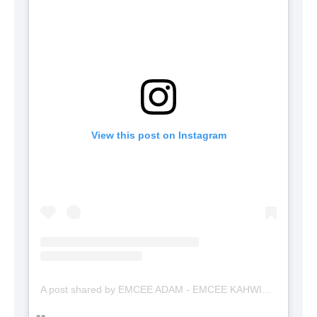
View this post on Instagram
A post shared by EMCEE ADAM - EMCEE KAHWIN (@emceekahwinmalaysia)