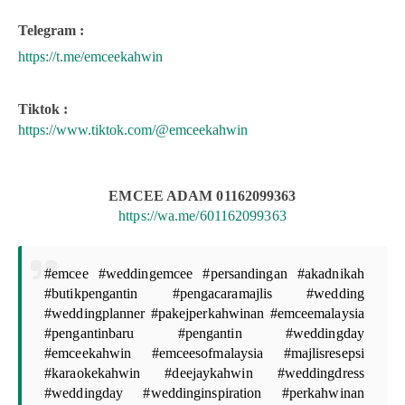
Telegram :
https://t.me/emceekahwin
Tiktok :
https://www.tiktok.com/@
emceekahwin
EMCEE ADAM 01162099363
https://wa.me/601162099363
#emcee #weddingemcee #persandingan #akadnikah
#butikpengantin #pengacaramajlis #wedding
#weddingplanner #pakejperkahwinan #emceemalaysia
#pengantinbaru #pengantin #weddingday
#emceekahwin #emceesofmalaysia #majlisresepsi
#karaokekahwin #deejaykahwin #weddingdress
#weddingday #weddinginspiration #perkahwinan