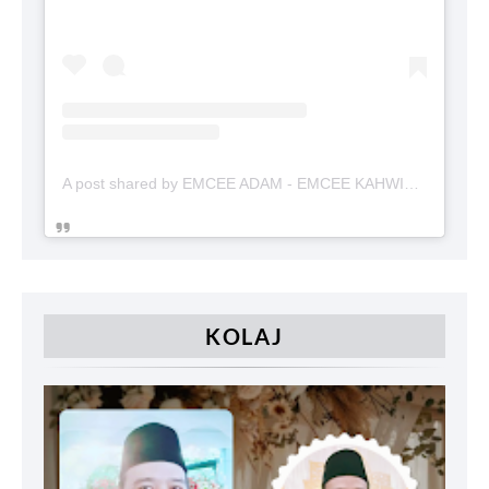
A post shared by EMCEE ADAM - EMCEE KAHWIN (@emceekahwinmalaysia)
KOLAJ