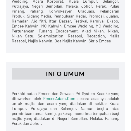
Wedding, Acara Korporat, Kuala Lumpur, Selangor,
Putrajaya, Negeri Sembilan, Melaka, Johor, Perak, Pulau
Pinang, Pahang, Konvokesyen, Graduasi, Pelancaran
Produk, Sidang Media, Pembukaan Kedai, Promosi, Jualan,
Ramadan, Aidilfitri, Iftar, Bazaar, Festival, Karnival, Ekspo,
Emcee Kahwin, MC Kahwin, Emcee Wedding, MC Wedding,
Pertunangan, Tunang, Engagement, Akad Nikah, Nikah,
Nikah Satu, Solemnization, Resepsi, Reception, Majlis
Resepsi, Majlis Kahwin, Doa Majlis Kahwin, Skrip Emcee
INFO UMUM
Perkhidmatan Emcee dan Sewaan PA System Kaaoke yang
ditawarkan oleh
EmceeAdam.Com
secara asasnya adalah
untuk majlis dan acara yang diadakan di sekitar Kuala
Lumpur, Putrajaya dan Selangor. Namun begitu atas
permintaan ramai kami juga kerap menerima tempahan bagi
Penafian
Terma & Syarat
Hubungi Kami
majlis yang diadakan di Negeri Sembilan, Melaka, Pahang,
Perak dan Johor.
Designed with
by
Way2Themes
| Distributed by
Blogger