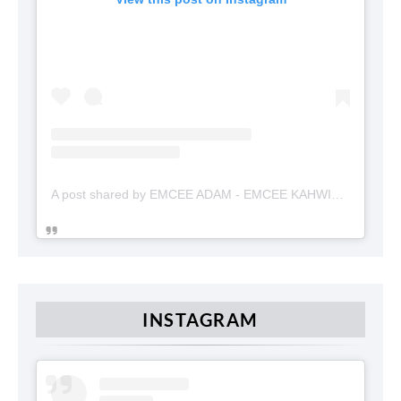
A post shared by EMCEE ADAM - EMCEE KAHWIN (@emceekahwinmalaysia)
INSTAGRAM