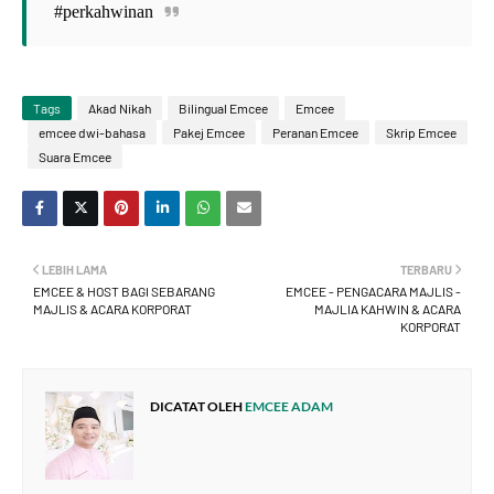
#perkahwinan
Tags
Akad Nikah
Bilingual Emcee
Emcee
emcee dwi-bahasa
Pakej Emcee
Peranan Emcee
Skrip Emcee
Suara Emcee
LEBIH LAMA
TERBARU
EMCEE & HOST BAGI SEBARANG
EMCEE - PENGACARA MAJLIS -
MAJLIS & ACARA KORPORAT
MAJLIA KAHWIN & ACARA
KORPORAT
DICATAT OLEH
EMCEE ADAM