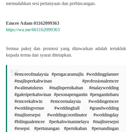
memudahkan sesi pertanyaan dan perbincangan.
Emcee Adam 01162099363
https://wa.me/601162099363
Semua pakej dan promosi yang ditawarkan adalah tertakluk
kepada terma dan syarat ditetapkan.
#emceeofmalaysia #pengacaramajlis #weddingplanner
#majlisperkahwinan #professionalemcee
#walimatulurus #majlispernikahan #malaywedding
#galeriperkahwinan #pesonapengantin #pengantinbaru
#emceekahwin #emceemalaysia #weddingemcee
#weddingvenue #weddinghall #grandwedding
#majlisresepsi #weddingcoordinator #weddingday
#bilingualemcee #perkahwinanmelayu #majlisresepsi
#resepsi #pertunangan #pernikahan #persandingan