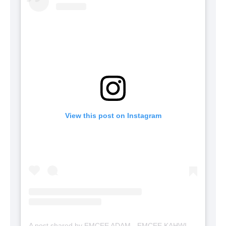
View this post on Instagram
A post shared by EMCEE ADAM - EMCEE KAHWIN (@emceekahwinmalaysia)