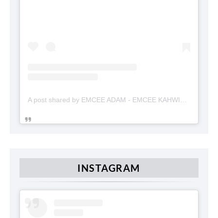
A post shared by EMCEE ADAM - EMCEE KAHWIN (@emceekahwinmalaysia)
INSTAGRAM