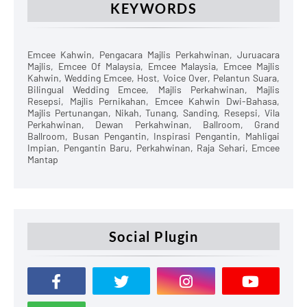
KEYWORDS
Emcee Kahwin, Pengacara Majlis Perkahwinan, Juruacara
Majlis, Emcee Of Malaysia, Emcee Malaysia, Emcee Majlis
Kahwin, Wedding Emcee, Host, Voice Over, Pelantun Suara,
Bilingual Wedding Emcee, Majlis Perkahwinan, Majlis
Resepsi, Majlis Pernikahan, Emcee Kahwin Dwi-Bahasa,
Majlis Pertunangan, Nikah, Tunang, Sanding, Resepsi, Vila
Perkahwinan, Dewan Perkahwinan, Ballroom, Grand
Ballroom, Busan Pengantin, Inspirasi Pengantin, Mahligai
Impian, Pengantin Baru, Perkahwinan, Raja Sehari, Emcee
Mantap
Social Plugin
Penafian
Terma & Syarat
Hubungi Kami
Designed with
by
Way2Themes
| Distributed by
Blogger