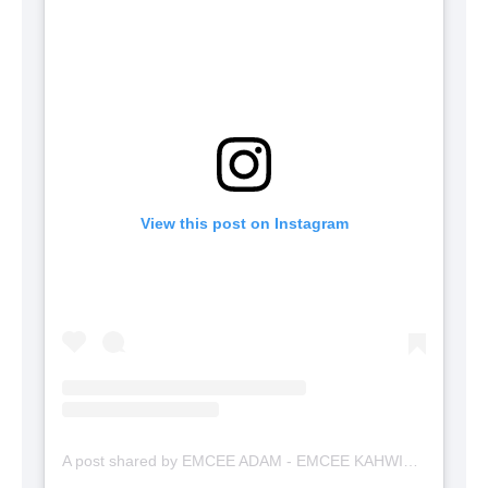
View this post on Instagram
A post shared by EMCEE ADAM - EMCEE KAHWIN (@emceekahwinmalaysia)