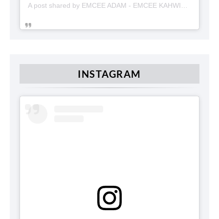
A post shared by EMCEE ADAM - EMCEE KAHWIN (@emceekahwinmalaysia)
INSTAGRAM