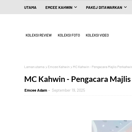
UTAMA
EMCEE KAHWIN
PAKEJ DITAWARKAN
KOLEKSI REVIEW
KOLEKSI FOTO
KOLEKSI VIDEO
Laman utama
Emcee Kahwin
MC Kahwin - Pengacara Majlis Perkahw
MC Kahwin - Pengacara Majli
Emcee Adam
September 19, 2025