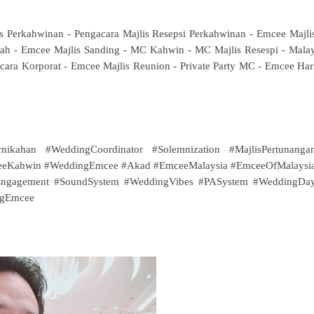
 Perkahwinan - Pengacara Majlis Resepsi Perkahwinan - Emcee Majli
kah - Emcee Majlis Sanding - MC Kahwin - MC Majlis Resespi - Mala
ra Korporat - Emcee Majlis Reunion - Private Party MC - Emcee Har
ikahan #WeddingCoordinator #Solemnization #MajlisPertunanga
mceeKahwin #WeddingEmcee #Akad #EmceeMalaysia #EmceeOfMalaysi
ngagement #SoundSystem #WeddingVibes #PASystem #WeddingDa
ngEmcee