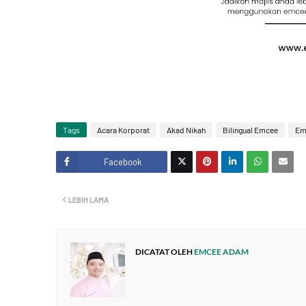
Tags
Acara Korporat
Akad Nikah
Bilingual Emcee
Em
Facebook
Twitt
LEBIH LAMA
er
DICATAT OLEH
EMCEE ADAM