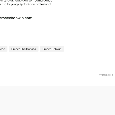
cee
Emcee Dwi Bahasa
Emcee Kahwin
TERBARU