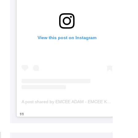
View this post on Instagram
A post shared by EMCEE ADAM - EMCEE KAHWIN (@emceekahwinmalaysia)