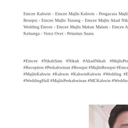
Emcee Kahwin - Emcee Majlis Kahwin - Pengacara Majlis
Resepsi - Emcee Majlis Tunang - Emcee Majlis Akad Ni
Wedding Emcee - Emcee Majlis Makan Malam - Emcee Aca
Keluarga - Voice Over - Pelantun Suara
#Emcee #NikahSatu #Nikah #AkadNikah #MajlisPern
#Reception #Perkahwinan #Resepsi #MajlisResepsi #E
#MajlisKahwin #Kahwin #KahwinKahwin #Wedding #E
#WeddingHall #MajlisPerkahwinan #MCKahwin #Weddi